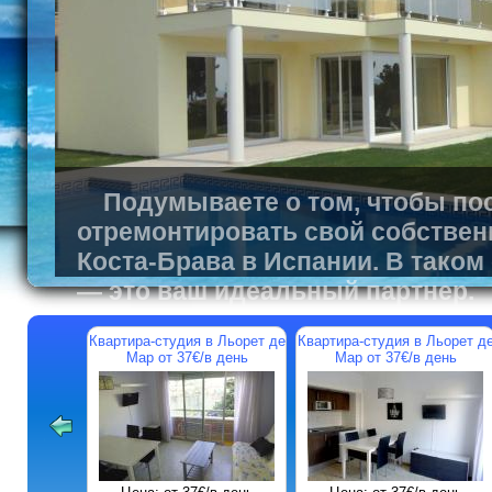
Подумываете о том, чтобы пос
отремонтировать свой собствен
Коста-Брава в Испании. В таком
— это ваш идеальный партнер.
Квартира-студия в Льорет де
Квартира-студия в Льорет д
Мар от 37€/в день
Мар от 37€/в день