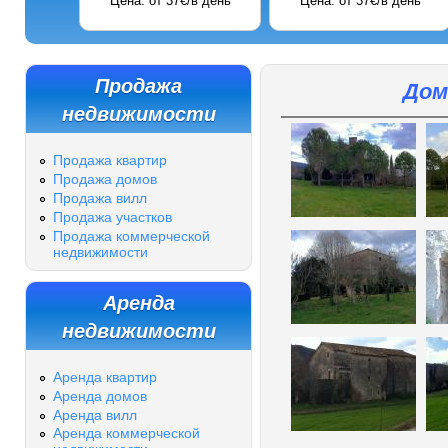
Цена: от 37€/в день
Цена: от 37€/в день
Продажа
Дом
недвижимости
Продажа квартир
Продажа домов
Продажа вилл
Продажа участков
Продажа коммерческой
недвижимости
Аренда
недвижимости
Аренда квартир
Аренда домов
Аренда вилл
Аренда коммерческой