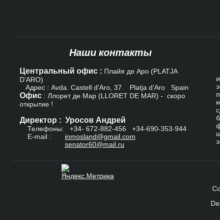
Наши контакты
Центральный офис :
К
Плайя де Аро (PLATJA
и
D’ARO)
э
Адрес : Avda. Castell d'Aro, 37 Platja d'Aro Spain
п
Офис
: Ллорет де Мар (LLORET DE MAR) - скоро
к
открытие !
с
б
Директор : Уросов Андрей
ф
Телефоны: +34-
672-882-456
+34-690-353-944
ш
E-mail :
inmosland@gmail.com
э
senator60@mail.ru
Co
De