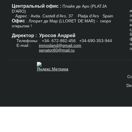
Центральный офис :
К
Плайя де Аро (PLATJA
и
D’ARO)
э
Адрес : Avda. Castell d'Aro, 37 Platja d'Aro Spain
п
Офис
: Ллорет де Мар (LLORET DE MAR) - скоро
к
открытие !
с
б
Директор : Уросов Андрей
ф
Телефоны: +34-
672-882-456
+34-690-353-944
ш
E-mail :
inmosland@gmail.com
э
senator60@mail.ru
Co
De