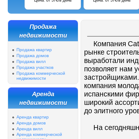
Цена: от 37€/в день
Цена: от 37€/в день
Продажа
недвижимости
Компания Cat C
Продажа квартир
рынке строител
Продажа домов
выработали инд
Продажа вилл
Продажа участков
позволяет нам 
Продажа коммерческой
застройщиками.
недвижимости
компания молода
Аренда
испанскими фир
недвижимости
широкий ассорт
до элитного уро
Аренда квартир
Аренда домов
На сегодняшний
Аренда вилл
Аренда коммерческой