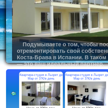
Подумываете о том, чтобы пос
отремонтировать свой собствен
Коста-Брава в Испании. В таком
— это ваш идеальный партнер.
Квартира-студия в Льорет де
Квартира-студия в Льорет д
Мар от 37€/в день
Мар от 37€/в день