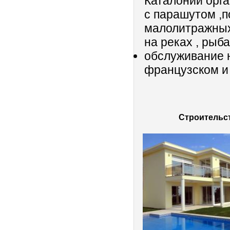
Каталонии орга
с парашутом ,п
малолитражных 
на реках , рыб
обслуживание н
французском и
Строительст