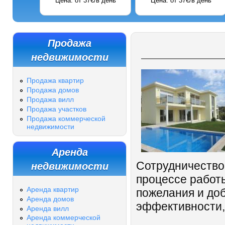
Цена: от 37€/в день
Цена: от 37€/в день
Продажа
недвижимости
Продажа квартир
Продажа домов
Продажа вилл
Продажа участков
Продажа коммерческой
недвижимости
Аренда
недвижимости
Сотрудничество 
процессе работ
Аренда квартир
пожелания и доб
Аренда домов
эффективности,
Аренда вилл
Аренда коммерческой