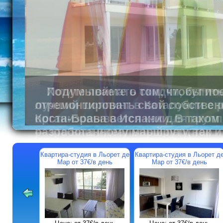
Подумываете о том, чтобы пос
отремонтировать свой собствен
Коста-Брава в Испании. В таком
— это ваш идеальный партнер.
Квартира-студия в Льорет де
Квартира-студия в Льорет д
Мар от 37€/в день
Мар от 37€/в день