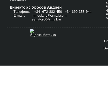
с
б
Директор : Уросов Андрей
ф
Телефоны: +34-
672-882-456
+34-690-353-944
ш
E-mail :
inmosland@gmail.com
э
senator60@mail.ru
Co
De