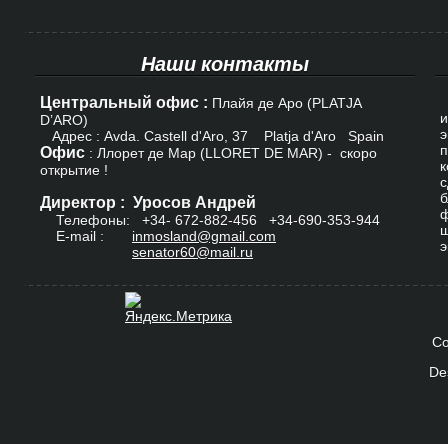
Наши контакты
Центральный офис :
К
Плайя де Аро (PLATJA
и
D’ARO)
э
Адрес : Avda. Castell d'Aro, 37 Platja d'Aro Spain
п
Офис
: Ллорет де Мар (LLORET DE MAR) - скоро
к
открытие !
с
б
Директор : Уросов Андрей
ф
Телефоны: +34-
672-882-456
+34-690-353-944
ш
E-mail :
inmosland@gmail.com
э
senator60@mail.ru
Co
De