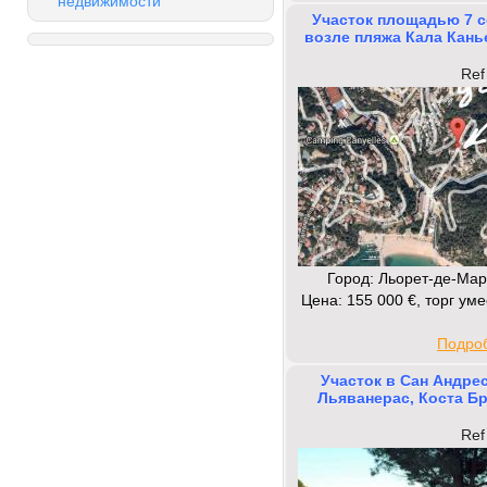
недвижимости
Участок площадью 7 с
возле пляжа Кала Кань
Ref
Город: Льорет-де-Мар
Цена: 155 000 €, торг ум
Подроб
Участок в Сан Андре
Льяванерас, Коста Б
Ref