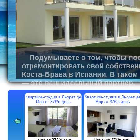
Подумываете о том, чтобы пос
отремонтировать свой собствен
Коста-Брава в Испании. В таком
— это ваш идеальный партнер.
Квартира-студия в Льорет де
Квартира-студия в Льорет д
Мар от 37€/в день
Мар от 37€/в день