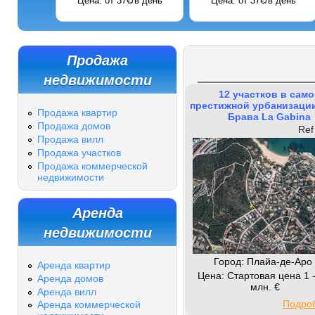
Цена: от 37€/в день
Цена: от 37€/в день
Продажа
недвижимости
12 участков в само
престижной урбанизации
Продажа квартир
Брава La Gabina
Продажа домов
Ref
Продажа вилл
Продажа участков
Продажа коммерческой
недвижимости
Аренда
недвижимости
Город: Плайа-де-Аро
Аренда квартир
Цена: Стартовая цена 1 -
Аренда домов
млн. €
Аренда вилл
Подроб
Аренда коммерческой