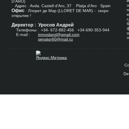
и
D’ARO)
э
Адрес : Avda. Castell d'Aro, 37 Platja d'Aro Spain
п
Офис
: Ллорет де Мар (LLORET DE MAR) - скоро
к
открытие !
с
б
Директор : Уросов Андрей
ф
Телефоны: +34-
672-882-456
+34-690-353-944
ш
E-mail :
inmosland@gmail.com
э
senator60@mail.ru
Co
De