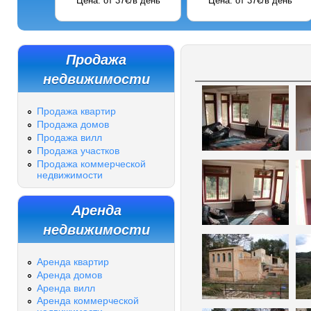
Цена: от 37€/в день
Цена: от 37€/в день
Продажа
недвижимости
Продажа квартир
Продажа домов
Продажа вилл
Продажа участков
Продажа коммерческой
недвижимости
Аренда
недвижимости
Аренда квартир
Аренда домов
Аренда вилл
Аренда коммерческой