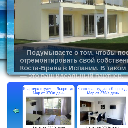
Подумываете о том, чтобы пос
отремонтировать свой собствен
Коста-Брава в Испании. В таком
— это ваш идеальный партнер.
Квартира-студия в Льорет де
Квартира-студия в Льорет д
Мар от 37€/в день
Мар от 37€/в день