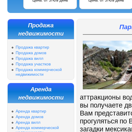
Цена: от 37€/в день
Цена: от 37€/в день
Продажа
Пар
недвижимости
Продажа квартир
Продажа домов
Продажа вилл
Продажа участков
Продажа коммерческой
недвижимости
Аренда
недвижимости
аттракционы вод
вы получаете дв
Аренда квартир
Вам представит
Аренда домов
прогуляться по 
Аренда вилл
загадки мексика
Аренда коммерческой