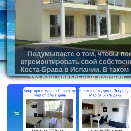
Подумываете о том, чтобы пос
отремонтировать свой собствен
Коста-Брава в Испании. В таком
— это ваш идеальный партнер.
Квартира-студия в Льорет де
Квартира-студия в Льорет д
Мар от 37€/в день
Мар от 37€/в день