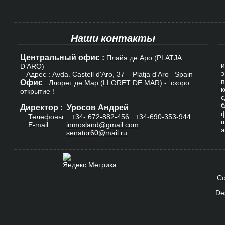
Наши контакты
Центральный офис :
К
Плайя де Аро (PLATJA
и
D’ARO)
э
Адрес : Avda. Castell d'Aro, 37 Platja d'Aro Spain
п
Офис
: Ллорет де Мар (LLORET DE MAR) - скоро
к
открытие !
с
б
Директор : Уросов Андрей
ф
Телефоны: +34-
672-882-456
+34-690-353-944
ш
E-mail :
inmosland@gmail.com
э
senator60@mail.ru
Co
De