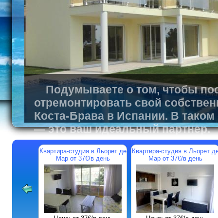
Подумываете о том, чтобы пос
отремонтировать свой собствен
Коста-Брава в Испании. В таком
— это ваш идеальный партнер.
Квартира-студия в Льорет де
Квартира-студия в Льорет д
Мар от 37€/в день
Мар от 37€/в день