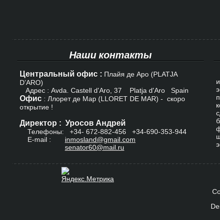
Наши контакты
Центральный офис :
К
Плайя де Аро (PLATJA
и
D’ARO)
э
Адрес : Avda. Castell d'Aro, 37 Platja d'Aro Spain
п
Офис
: Ллорет де Мар (LLORET DE MAR) - скоро
к
открытие !
с
б
Директор : Уросов Андрей
ф
Телефоны: +34-
672-882-456
+34-690-353-944
ш
E-mail :
inmosland@gmail.com
э
senator60@mail.ru
Co
De