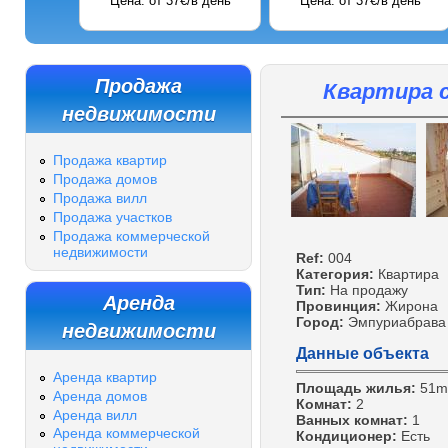
Цена: от 37€/в день
Цена: от 37€/в день
Продажа
Квартира с
недвижимости
Продажа квартир
Продажа домов
Продажа вилл
Продажа участков
Продажа коммерческой
недвижимости
Ref:
004
Категория:
Квартира
Тип:
На продажу
Аренда
Провинция:
Жирона
Город:
Эмпуриабрава
недвижимости
Данные объекта
Аренда квартир
Площадь жилья:
51m
Аренда домов
Комнат:
2
Аренда вилл
Ванных комнат:
1
Аренда коммерческой
Кондиционер:
Есть