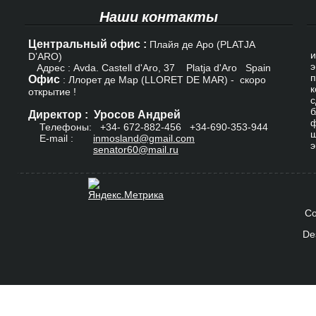
Наши контакты
Центральный офис :
К
Плайя де Аро (PLATJA
и
D’ARO)
э
Адрес : Avda. Castell d'Aro, 37 Platja d'Aro Spain
п
Офис
: Ллорет де Мар (LLORET DE MAR) - скоро
к
открытие !
с
б
Директор : Уросов Андрей
ф
Телефоны: +34-
672-882-456
+34-690-353-944
ш
E-mail :
inmosland@gmail.com
э
senator60@mail.ru
Co
De