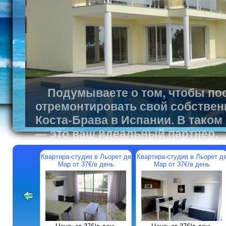
Подумываете о том, чтобы пос
отремонтировать свой собствен
Коста-Брава в Испании. В таком
— это ваш идеальный партнер.
Квартира-студия в Льорет де
Квартира-студия в Льорет д
Мар от 37€/в день
Мар от 37€/в день