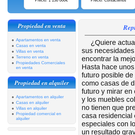
Precio: 1 150 000€
Precio: Contáctenos
Propiedad en venta
Rep
Apartamentos en venta
¿Quiere actual
Casas en venta
sus necesidades
Villas en venta
Terreno en venta
encontrar la mejo
Propiedades Comerciales
Hasta hace unos 
en venta
futuro posible de
Propiedad en alquiler
como casas de dis
futuro y mirar en
Apartamentos en alquiler
y los muebles co
Casas en alquiler
no tienen que pre
Villas en alquiler
Propiedad comercial en
casa residencial
alquiler
especiales con l
un resultado gra