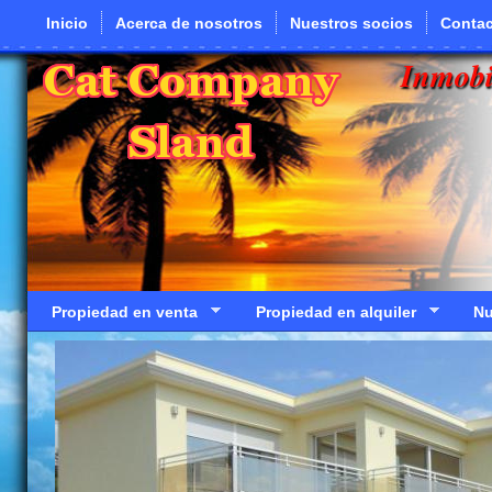
Pasar al contenido principal
Inicio
Acerca de nosotros
Nuestros socios
Contac
Inmobi
Propiedad en venta
Propiedad en alquiler
Nu