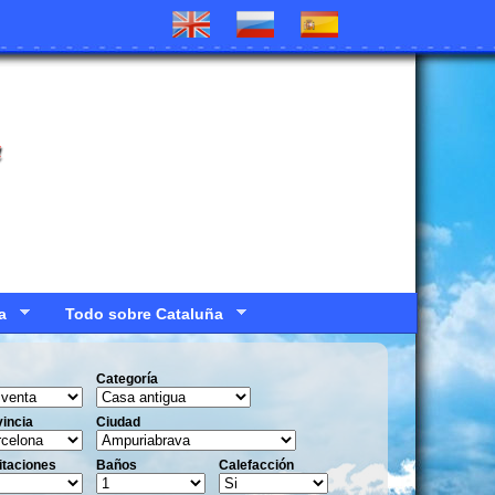
a
a
Todo sobre Cataluña
Categoría
incia
Ciudad
itaciones
Baños
Calefacción