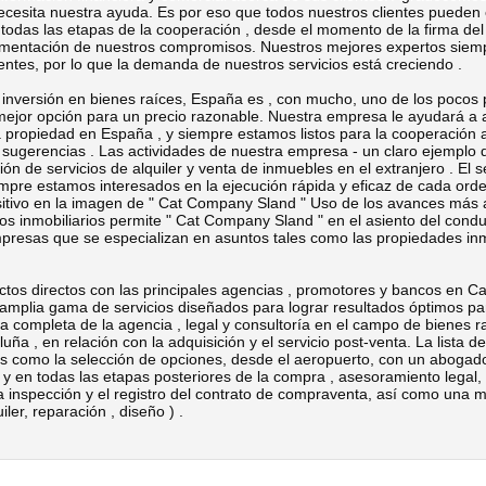
cesita nuestra ayuda. Es por eso que todos nuestros clientes pueden 
 todas las etapas de la cooperación , desde el momento de la firma del
ementación de nuestros compromisos. Nuestros mejores expertos siem
ientes, por lo que la demanda de nuestros servicios está creciendo .
ersión en bienes raíces, España es , con mucho, uno de los pocos 
mejor opción para un precio razonable. Nuestra empresa le ayudará a 
 propiedad en España , y siempre estamos listos para la cooperación a
 sugerencias . Las actividades de nuestra empresa - un claro ejemplo d
ión de servicios de alquiler y venta de inmuebles en el extranjero . El s
pre estamos interesados ​​en la ejecución rápida y eficaz de cada ord
sitivo en la imagen de " Cat Company Sland " Uso de los avances más a
ios inmobiliarios permite " Cat Company Sland " en el asiento del conduc
presas que se especializan en asuntos tales como las propiedades inm
irectos con las principales agencias , promotores y bancos en Cat
amplia gama de servicios diseñados para lograr resultados óptimos par
completa de la agencia , legal y consultoría en el campo de bienes ra
ña , en relación con la adquisición y el servicio post-venta. La lista d
les como la selección de opciones, desde el aeropuerto, con un abogad
a y en todas las etapas posteriores de la compra , asesoramiento legal, 
a inspección y el registro del contrato de compraventa, así como una m
ler, reparación , diseño ) .