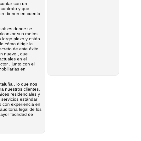
contar con un
 contrato y que
pre tienen en cuenta
países donde se
alcanzar sus metas
 largo plazo y están
e cómo dirigir la
ecreto de este éxito
en nuevo , que
ctuales en el
tor , junto con el
obiliarias en
aluña , lo que nos
a nuestros clientes.
íces residenciales y
e servicios estándar
o con experiencia en
auditoría legal de los
ayor facilidad de