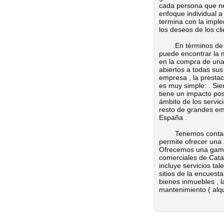
cada persona que ne
enfoque individual a
termina con la impl
los deseos de los cl
En términos de inv
puede encontrar la 
en la compra de una
abiertos a todas sus
empresa , la prestac
es muy simple: .
Siem
tiene un impacto po
ámbito de los servic
resto de grandes em
España .
Tenemos contactos d
permite ofrecer una 
Ofrecemos una gama 
comerciales de Catalu
incluye servicios ta
sitios de la encuest
bienes inmuebles , l
mantenimiento ( alqui