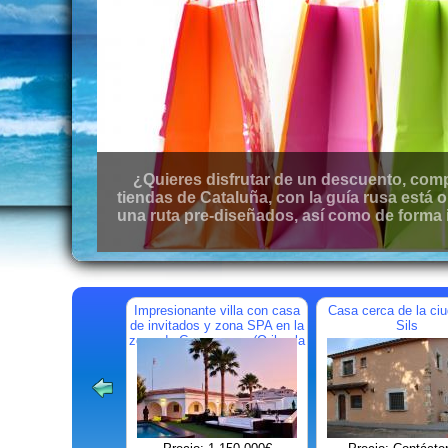
Pensando en cómo construir / reformar su
España. En este caso nuestra empresa - est
Impresionante villa con casa
Casa cerca de la ci
de invitados y zona SPA en la
Sils
zona de Campoamor (Orihuela
Costa)