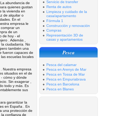
Servicio de transfer
 La abundancia de
Renta de autos
 para quienes gustan
 la vivienda en
Limpieza y cuidado de la
 de alquilar o
casa/apartamento
dades. En el
Fórmula 1
uestra empresa le
Construcción y renovación
e comprar un
Compras
mpra de un
Representación 3D de
 de hoy - el
casas y apartamentos
njero . Además ,
 la ciudadanía. No
, pero también una
Pesca
ue fueron capaces de
 las escuelas locales
Pesca del calamar
 . Nuestra empresa
Pesca en Arenys de Mar
es situados en el de
Pesca en Tossa de Mar
r - cómo y dónde
Pesca en Empuriabrava
cio. Sin exagerar ,
Pesca en Barcelona
do todo y más. Es
Pesca en Blanes
rentablemente sus
ra garantizar la
bles en España . En
na una protección de
 la confianza de