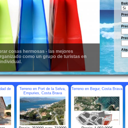
Bal
Pre
Prec
Prec
Alqu
 casa de ensueño en la Costa Brava en
e es su socio perfecto.
udad de
Terreno en Port de la Selva,
Terreno en Begur, Costa Brava
Empuries, Costa Brava