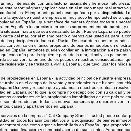
muy interesante, con una historia fascinante y hermosa naturaleza.
ue este resort páginas y aplicaciones en el mundo mapa real atractivo
onfortables. El importante papel desempeñado por la disponibilidad de
s a la ayuda de nuestra empresa en muy poco tiempo usted será capaz
opiedad en España , que satisface de manera óptima todas sus necesi
 en España a los precios internos es sorprendentemente barato, y n
e la situación hasta que sea demasiado tarde . Fue en España se pued
cerca del mar, por el mismo precio o menos que usted da para la co
de las principales ciudades de Rusia .
De acuerdo a nuestro pronóstico
a convertirse en el único propietario de bienes inmuebles en el extra
ad en España, entonces pueden confiar en la inmigración a este país y
aquí cada año para la siguiente parte de la mar, el sol y las palmeras 
arde se convertiría en uno de los pocos de nuestros conciudadanos, q
e residencia y se trasladó a vivir a España , que tuvo lugar los niños a
 propiedades en España - la actividad principal de nuestra empresa
de trabajo en el campo de la venta y arrendamiento de bienes inmuebl
 Ispanii.Osnovnoy respeto que ayudamos a nuestros clientes a resolve
ad en España por lo que la compra no decepcionó con su calidad y pre
omos conscientes de las propiedades inmobiliarias de este país solea
o son abordados por todas las nuevas personas que quieran invertir 
ntos, casas y apartamentos en España .
rvicios de la empresa " Cat Company Sland " , usted puede contar pa
ialidad en todos los asuntos relativos a la adquisición de bienes inmue
 encontrará otro como agencia inmobiliaria en España , que proporcio
 información financiera y comercial acerca de sus clientes. Agradecemos