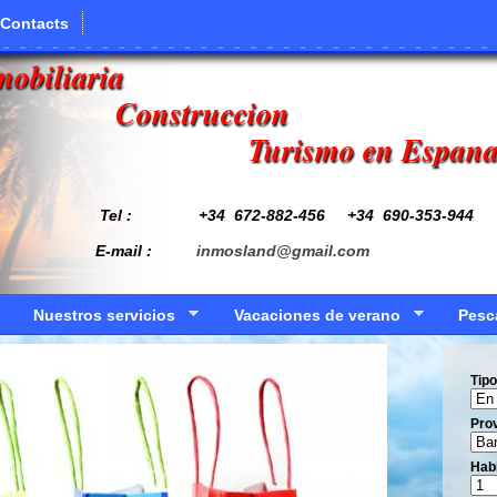
Contacts
mobiliaria
Construccion
Turismo en Espan
Tel : +34
672-882-456
+34 690-353-944
E-mail :
inmosland@gmail.com
Nuestros servicios
Vacaciones de verano
Pesc
Tipo
Prov
Hab