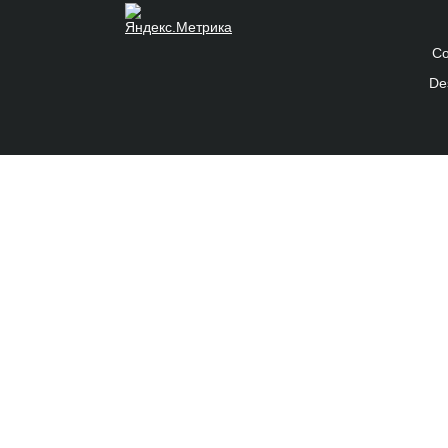
Co
De