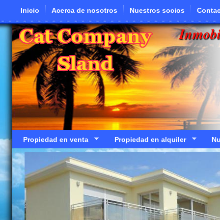
Pasar al contenido principal
Inicio
Acerca de nosotros
Nuestros socios
Contac
Inmobi
Propiedad en venta
Propiedad en alquiler
Nu