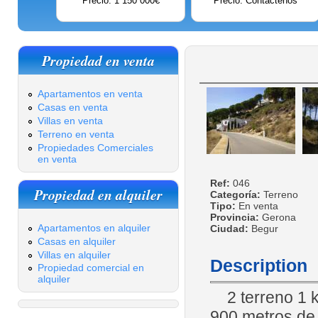
Precio: 1 150 000€
Precio: Contáctenos
Propiedad en venta
Apartamentos en venta
Casas en venta
Villas en venta
Terreno en venta
Propiedades Comerciales
en venta
Ref:
046
Propiedad en alquiler
Categoría:
Terreno
Tipo:
En venta
Provincia:
Gerona
Apartamentos en alquiler
Ciudad:
Begur
Casas en alquiler
Villas en alquiler
Description
Propiedad comercial en
alquiler
2 terreno 1 
900 metros de 