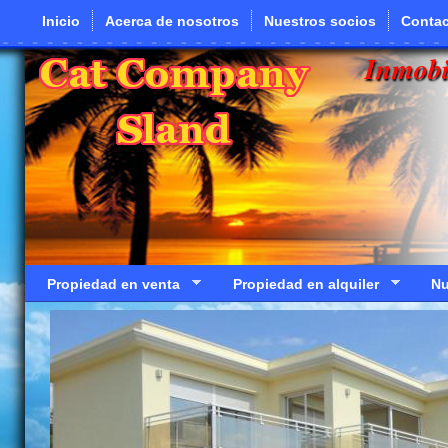
Pasar al contenido principal
Inicio
Acerca de nosotros
Nuestros socios
Contac
Inmobi
Propiedad en venta
Propiedad en alquiler
Nu