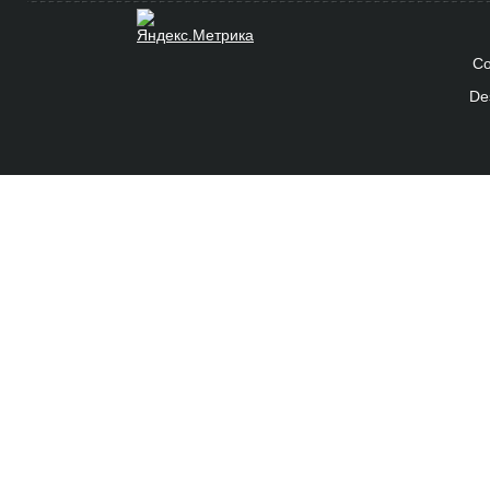
Co
De