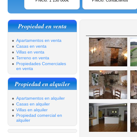
Precio: 1 150 000€
Precio: Contáctenos
Propiedad en venta
Apartamentos en venta
Casas en venta
Villas en venta
Terreno en venta
Propiedades Comerciales
en venta
Propiedad en alquiler
Apartamentos en alquiler
Casas en alquiler
Villas en alquiler
Propiedad comercial en
alquiler