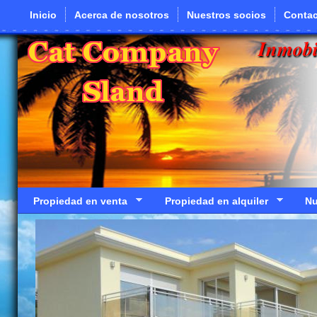
Pasar al contenido principal
Inicio
Acerca de nosotros
Nuestros socios
Contac
Inmobi
Propiedad en venta
Propiedad en alquiler
Nu