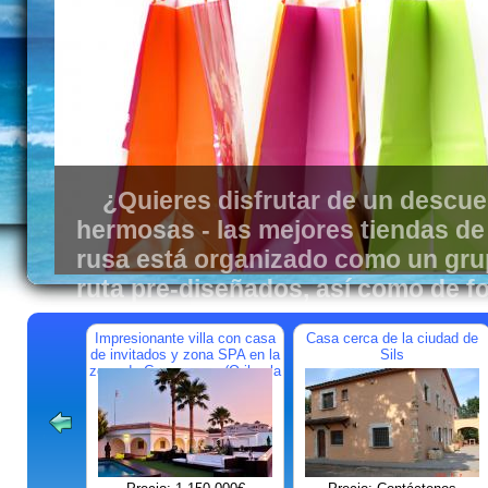
¿Quieres disfrutar de un descue
Pensando en cómo construir / reformar su casa 
España. En este caso nuestra empresa - este es s
hermosas - las mejores tiendas de 
rusa está organizado como un grup
ruta pre-diseñados, así como de fo
Impresionante villa con casa
Casa cerca de la ciudad de
de invitados y zona SPA en la
Sils
zona de Campoamor (Orihuela
Costa)