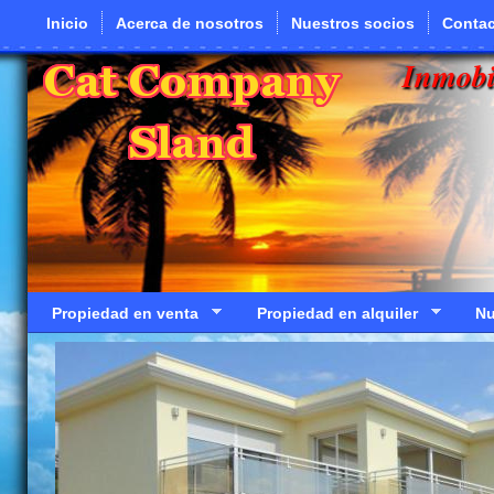
Pasar al contenido principal
Inicio
Acerca de nosotros
Nuestros socios
Contac
Inmobi
Propiedad en venta
Propiedad en alquiler
Nu