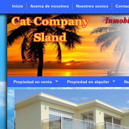
Pasar al contenido principal
Inicio
Acerca de nosotros
Nuestros socios
Contac
Inmobi
Propiedad en venta
Propiedad en alquiler
Nu