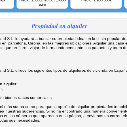
nos
Precio: 250000 euro; 710000
Precio: 1 950 000€
euro
Propiedad en alquiler
 S.L. le ayudará a buscar su propiedad ideal en la costa popular d
 en Barcelona, ​​Girona, en las mejores ubicaciones. Alquilar una cas
os que prefieren viajar de forma independiente, los paquetes y tours de
.L. ofrece los siguientes tipos de alquileres de vivienda en Españ
alquiler;
r;
 bienes raíces comerciales.
 más suena como para que la opción de alquilar propiedades inmobili
ea nuestras sugerencias. Si no ha encontrado una manera convenient
os en los números que aparecen en la página, o envíenos un correo el
 todas sus necesidades.