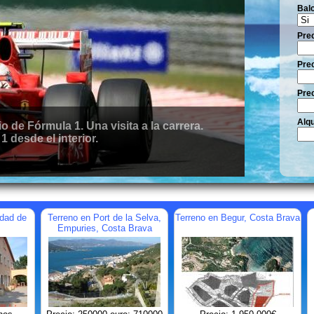
Bal
Pre
Prec
Prec
Alqu
e Fórmula 1. Una visita a la carrera.
 desde el interior.
udad de
Terreno en Port de la Selva,
Terreno en Begur, Costa Brava
Empuries, Costa Brava