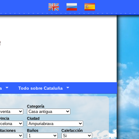
a
a
Todo sobre Cataluña
Categoría
incia
Ciudad
itaciones
Baños
Calefacción