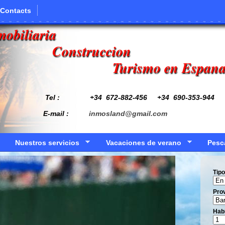
Contacts
mobiliaria
Construccion
Turismo en Espan
Tel : +34
672-882-456
+34 690-353-944
E-mail :
inmosland@gmail.com
Nuestros servicios
Vacaciones de verano
Pesc
Tipo
Prov
Hab