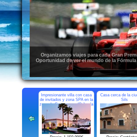
Organizamos viajes para cada Gran Premio d
Oportunidad de ver el mundo de la Fórmula 1
Impresionante villa con casa
Casa cerca de la ci
de invitados y zona SPA en la
Sils
zona de Campoamor (Orihuela
Costa)