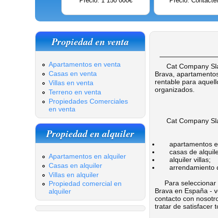
Precio: 1 150 000€
Precio: Contácte
Propiedad en venta
Apartamentos en venta
Cat Company Sland
Casas en venta
Brava, apartamentos
rentable para aquell
Villas en venta
organizados.
Terreno en venta
Propiedades Comerciales
en venta
Cat Company Sland S
Propiedad en alquiler
apartamentos en 
casas de alquile
Apartamentos en alquiler
alquiler villas;
Casas en alquiler
arrendamiento de
Villas en alquiler
Para seleccionar el
Propiedad comercial en
Brava en España - v
alquiler
contacto con nosotr
tratar de satisfacer