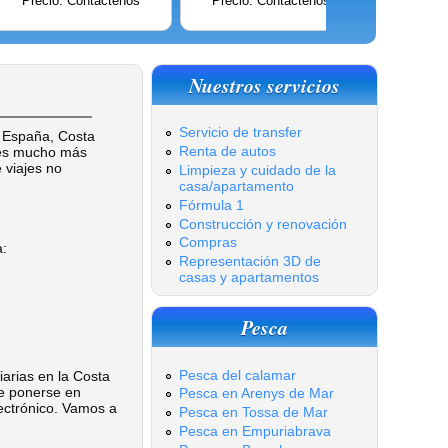
Precio: Contáctenos
Precio: Contáctenos
Precio:
Nuestros servicios
Servicio de transfer
e España, Costa
Renta de autos
a es mucho más
 viajes no
Limpieza y cuidado de la
casa/apartamento
Fórmula 1
Construcción y renovación
Compras
a:
Representación 3D de
casas y apartamentos
Pesca
Pesca del calamar
arias en la Costa
e ponerse en
Pesca en Arenys de Mar
ectrónico. Vamos a
Pesca en Tossa de Mar
Pesca en Empuriabrava