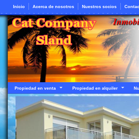
Pasar al contenido principal
Inicio
Acerca de nosotros
Nuestros socios
Contac
Inmobi
Propiedad en venta
Propiedad en alquiler
Nu