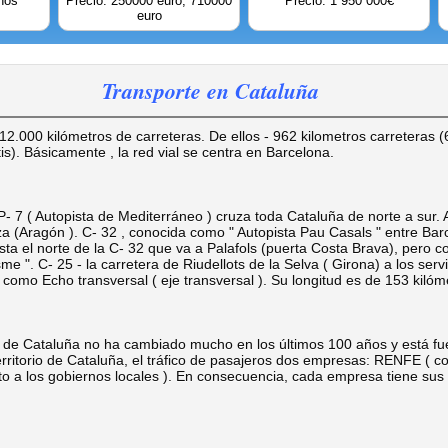
nos
Precio: 250000 euro; 710000
Precio: 1 950 000€
euro
Transporte en Cataluña
000 kilómetros de carreteras. De ellos - 962 kilometros carreteras 
is). Básicamente , la red vial se centra en Barcelona.
 7 ( Autopista de Mediterráneo ) cruza toda Cataluña de norte a sur. A
 (Aragón ). C- 32 , conocida como " Autopista Pau Casals " entre Barc
a el norte de la C- 32 que va a Palafols (puerta Costa Brava), pero c
e ". C- 25 - la carretera de Riudellots de la Selva ( Girona) a los servi
como Echo transversal ( eje transversal ). Su longitud es de 153 kilóm
de Cataluña no ha cambiado mucho en los últimos 100 años y está fu
erritorio de Cataluña, el tráfico de pasajeros dos empresas: RENFE ( c
o a los gobiernos locales ). En consecuencia, cada empresa tiene sus 