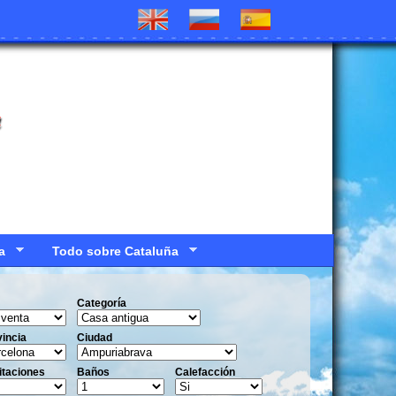
a
a
Todo sobre Cataluña
Categoría
incia
Ciudad
itaciones
Baños
Calefacción