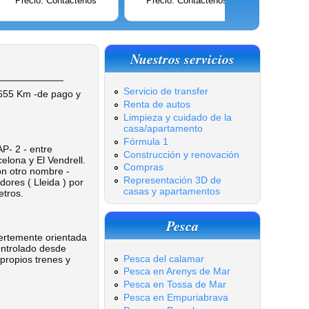
Precio: Contáctenos
Precio: Contáctenos
Precio:
Nuestros servicios
Servicio de transfer
(655 Km -de pago y
Renta de autos
Limpieza y cuidado de la
casa/apartamento
Fórmula 1
P- 2 - entre
Construcción y renovación
elona y El Vendrell.
Compras
on otro nombre -
Representación 3D de
dores ( Lleida ) por
casas y apartamentos
etros.
Pesca
ertemente orientada
ontrolado desde
Pesca del calamar
propios trenes y
Pesca en Arenys de Mar
Pesca en Tossa de Mar
Pesca en Empuriabrava