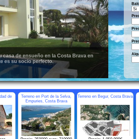
Bal
Pre
Prec
Prec
Alqu
 casa de ensueño en la Costa Brava en
e es su socio perfecto.
udad de
Terreno en Port de la Selva,
Terreno en Begur, Costa Brava
Empuries, Costa Brava