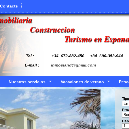
Contacts
mobiliaria
Construccion
Turismo en Espan
Tel : +34
672-882-456
+34 690-353-944
E-mail :
inmosland@gmail.com
Nuestros servicios
Vacaciones de verano
Pesc
Tipo
Prov
Hab