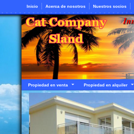
Pasar al contenido principal
Inicio
Acerca de nosotros
Nuestros socios
In
Propiedad en venta
Propiedad en alquiler