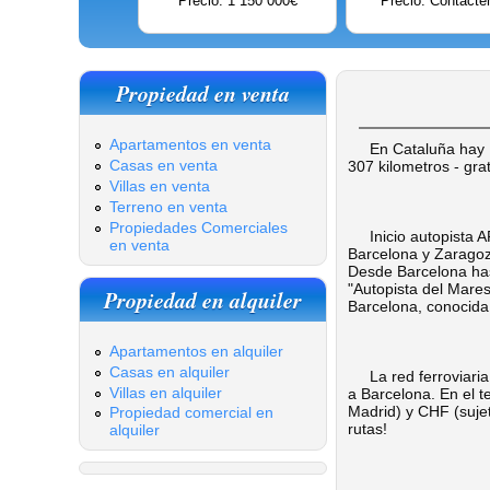
Precio: 1 150 000€
Precio: Contácte
Propiedad en venta
Apartamentos en venta
En Cataluña hay 12.
Casas en venta
307 kilometros - grat
Villas en venta
Terreno en venta
Propiedades Comerciales
Inicio autopista AP-
en venta
Barcelona y Zaragoza
Desde Barcelona hast
"Autopista del Maresm
Propiedad en alquiler
Barcelona, conocida 
Apartamentos en alquiler
Casas en alquiler
La red ferroviaria 
Villas en alquiler
a Barcelona. En el t
Madrid) y CHF (sujet
Propiedad comercial en
rutas!
alquiler