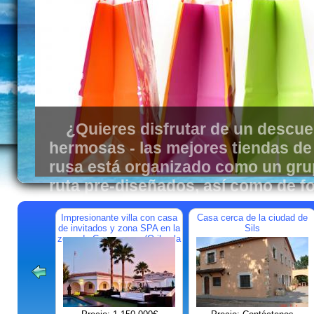
¿Quieres disfrutar de un descue
Pensando en cómo construir / reformar su casa 
España. En este caso nuestra empresa - este es s
hermosas - las mejores tiendas de 
rusa está organizado como un grup
ruta pre-diseñados, así como de fo
Impresionante villa con casa
Casa cerca de la ciudad de
de invitados y zona SPA en la
Sils
zona de Campoamor (Orihuela
Costa)