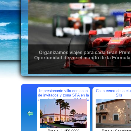
Organizamos viajes para cada Gran Premio d
Oportunidad de ver el mundo de la Fórmula 1
Impresionante villa con casa
Casa cerca de la ci
de invitados y zona SPA en la
Sils
zona de Campoamor (Orihuela
Costa)