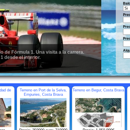
Bal
Pre
Prec
Prec
Alqu
e Fórmula 1. Una visita a la carrera.
 desde el interior.
udad de
Terreno en Port de la Selva,
Terreno en Begur, Costa Brava
Empuries, Costa Brava