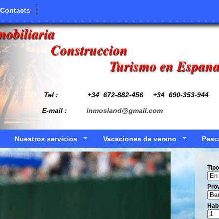
Contacts
mobiliaria
Construccion
Turismo en Espan
Tel : +34
672-882-456
+34 690-353-944
E-mail :
inmosland@gmail.com
Nuestros servicios
Vacaciones de verano
Pesc
Tipo
Prov
Hab